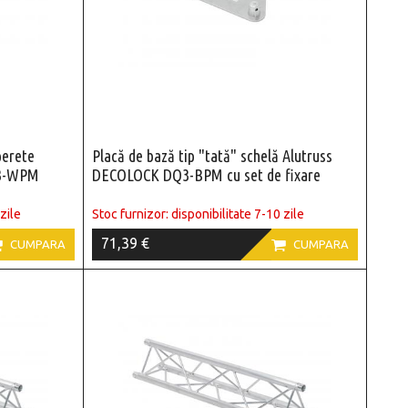
perete
Placă de bază tip "tată" schelă Alutruss
Q3-WPM
DECOLOCK DQ3-BPM cu set de fixare
zile
Stoc furnizor: disponibilitate 7-10 zile
71,39 €


CUMPARA
CUMPARA