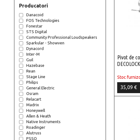
Producatori
Danacoid
FOS Technologies
Fonestar
STS Digital
Community Professional Loudspeakers
Sparkular - Showven
Dynacord
Inter-M
Pivot de c
Guil
DECOLOCK 
Hazebase
Rean
Stage Line
Stoc furnizo
Philips
35,09 €
General Electric
Osram
Relacart
Madrix
Honeywell
Allen & Heath
Native Instruments
Roadinger
Alutruss
PSSO