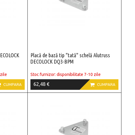
 DECOLOCK
Placă de bază tip "tată" schelă Alutruss
DECOLOCK DQ3-BPM
zile
Stoc furnizor: disponibilitate 7-10 zile
62,48 €


CUMPARA
CUMPARA