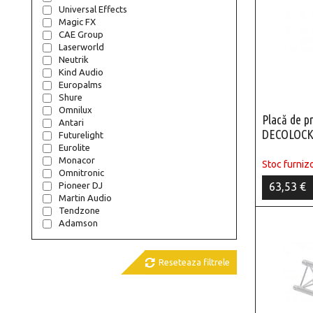
Universal Effects
Magic FX
CAE Group
Laserworld
Neutrik
Kind Audio
Europalms
Shure
Omnilux
Placă de p
Antari
DECOLOCK
Futurelight
Eurolite
Monacor
Stoc furnizo
Omnitronic
63,53 €
Pioneer DJ
Martin Audio
Tendzone
Adamson

Reseteaza filtrele