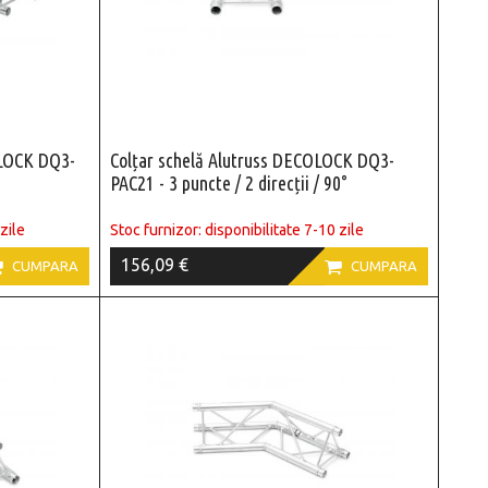
OLOCK DQ3-
Colțar schelă Alutruss DECOLOCK DQ3-
PAC21 - 3 puncte / 2 direcții / 90°
zile
Stoc furnizor: disponibilitate 7-10 zile
156,09 €


CUMPARA
CUMPARA