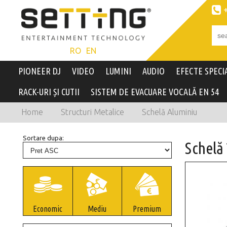

RO
EN
PIONEER DJ
VIDEO
LUMINI
AUDIO
EFECTE SPECI
RACK-URI ȘI CUTII
SISTEM DE EVACUARE VOCALĂ EN 54
Home
Structuri Metalice
Schelă Aluminiu
Sortare dupa:
Schelă 
Economic
Mediu
Premium