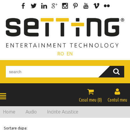
RO
EN


Cosul meu (
0
)
Contul meu
Home
Audio
Incinte Acustice
Sortare dupa: