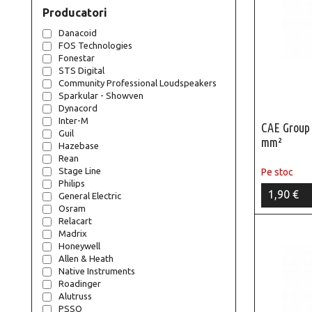
Producatori
Danacoid
FOS Technologies
Fonestar
STS Digital
Community Professional Loudspeakers
Sparkular - Showven
Dynacord
Inter-M
CAE Group 
Guil
mm²
Hazebase
Rean
Stage Line
Pe stoc
Philips
1,90 €
General Electric
Osram
Relacart
Madrix
Honeywell
Allen & Heath
Native Instruments
Roadinger
Alutruss
PSSO