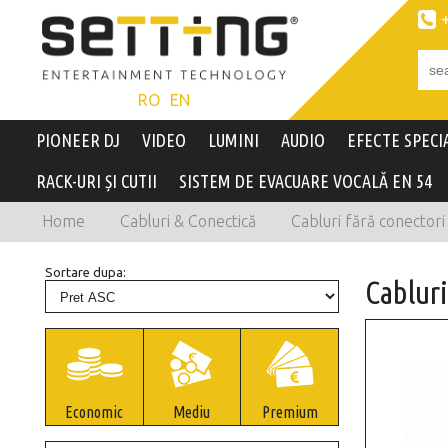

RO
EN
PIONEER DJ
VIDEO
LUMINI
AUDIO
EFECTE SPECI
RACK-URI ȘI CUTII
SISTEM DE EVACUARE VOCALĂ EN 54
Home
Cabluri & Conectică
Cabluri fără conectori
Sortare dupa:
Cablur
Economic
Mediu
Premium