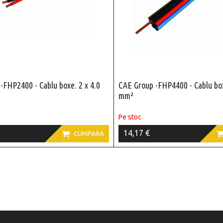
-FHP2400 - Cablu boxe. 2 x 4.0
CAE Group -FHP4400 - Cablu box
mm²
Pe stoc
14,17 €

CUMPARA