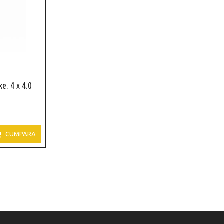
e. 4 x 4.0

CUMPARA