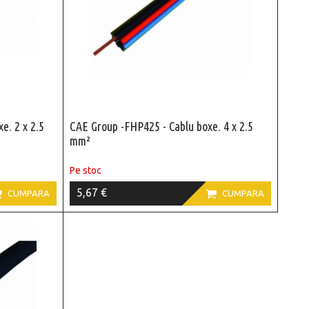
e. 2 x 2.5
CAE Group -FHP425 - Cablu boxe. 4 x 2.5
mm²
Pe stoc
5,67 €


CUMPARA
CUMPARA