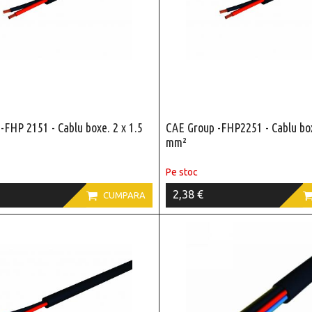
-FHP 2151 - Cablu boxe. 2 x 1.5
CAE Group -FHP2251 - Cablu box
mm²
Pe stoc
2,38 €

CUMPARA