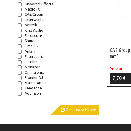
Universal Effects
Magic FX
CAE Group
Laserworld
Neutrik
Kind Audio
Europalms
Shure
Omnilux
CAE Group 
Antari
mm²
Futurelight
Eurolite
Monacor
Pe stoc
Omnitronic
7,70 €
Pioneer DJ
Martin Audio
Tendzone
Adamson

Reseteaza filtrele