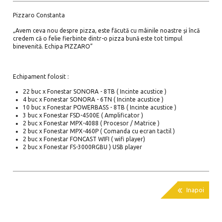
Pizzaro Constanta
„Avem ceva nou despre pizza, este făcută cu mâinile noastre și încă
credem că o felie fierbinte dintr-o pizza bună este tot timpul
binevenită. Echipa PIZZARO”
Echipament folosit :
22 buc x Fonestar SONORA - 8TB ( Incinte acustice )
4 buc x Fonestar SONORA - 6TN ( Incinte acustice )
10 buc x Fonestar POWERBASS - 8TB ( Incinte acustice )
3 buc x Fonestar FSD-4500E ( Amplificator )
2 buc x Fonestar MPX-4088 ( Procesor / Matrice )
2 buc x Fonestar MPX-460P ( Comanda cu ecran tactil )
2 buc x Fonestar FONCAST WIFI ( wifi player)
2 buc x Fonestar FS-3000RGBU ) USB player

Inapoi