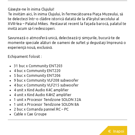
Găseşte-ne în inima Clujului!
Te invităm aici, în inima Clujului, în fermecătoarea Piaţa Muzeului, să
te delectezi într-o clădire istorică datată de la sfârşitul secolului al
XVIII-lea – Palatul Mikes. Restaurat recent la faţada barocă, palatul te
invită acum să-l redescoperi.
Savurează o atmosferă unică, delectează-ţi simţurile, bucură-te de
momente speciale alături de oameni de suflet şi degustaţi împreună o
experienţă nouă, exclusivă.
Echipament folosit :
31 buc x Community ENT203
4 buc x Community ENT220
5 buc x Community ENT206
9 buc x Community VLF208 subwoofer
4 buc x Community VLF215 subwoofer
4 unit x Kind Audio K4C amplifier
4 unit x Kind Audio K4HZ amplifier
1 unit x Procesor Tendzone SOLON 32A
1 unit x Procesor Tendzone SOLON 8A
2 buc x Comanda pannel RC – PC
Cable x Cae Groupe

Inapoi